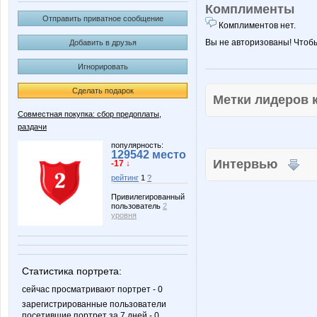
Комплименты
Отправить приватное сообщение
Комплиментов нет.
Вы не авторизованы! Чтоб
Добавить в друзья
Игнорировать
Сделать подарок
Метки лидеров
Совместная покупка: сбор предоплаты,
раздачи
популярность:
129542 место
Интервью
-17 ↓
рейтинг
1
?
Привилегированный
пользователь
2
уровня
Статистика портрета:
сейчас просматривают портрет - 0
зарегистрированные пользователи
посетившие портрет за 7 дней - 0