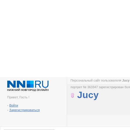
Персональный сайт пользователя
Juc
портрет № 363347 зарегистрирован боле
Jucy
Привет, Гость !
-
Войти
-
Зарегистрироваться